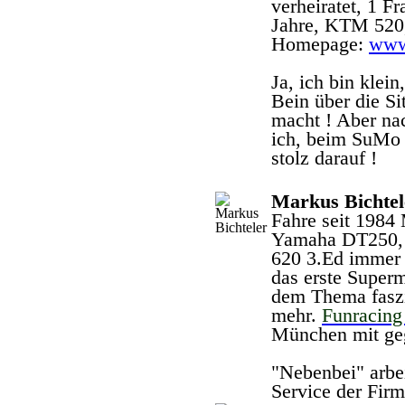
verheiratet, 1 F
Jahre, KTM 52
Homepage:
www.
Ja, ich bin klei
Bein über die S
macht ! Aber na
ich, beim SuMo 
stolz darauf !
Markus Bichtel
Fahre seit 1984
Yamaha DT250, 
620 3.Ed immer 
das erste Super
dem Thema faszin
mehr.
Funracing
München mit ge
"Nebenbei" arbe
Service der Fir