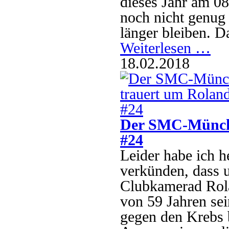
dieses Jahr am 08
noch nicht genug 
länger bleiben. D
Weiterlesen …
18.02.2018
Der SMC-Münche
#24
Leider habe ich h
verkünden, dass u
Clubkamerad Rola
von 59 Jahren se
gegen den Krebs b