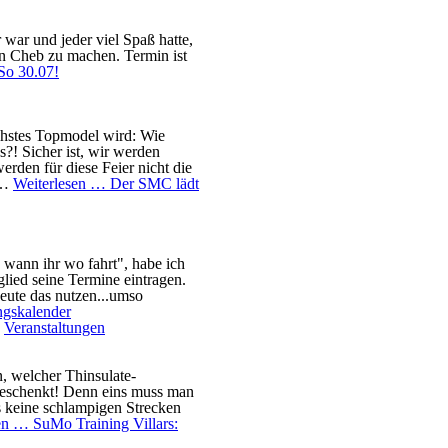
ar und jeder viel Spaß hatte,
in Cheb zu machen. Termin ist
So 30.07!
chstes Topmodel wird: Wie
?! Sicher ist, wir werden
erden für diese Feier nicht die
st…
Weiterlesen …
Der SMC lädt
wann ihr wo fahrt", habe ich
glied seine Termine eintragen.
Leute das nutzen...umso
ngskalender
,
Veranstaltungen
en, welcher Thinsulate-
eschenkt! Denn eins muss man
s keine schlampigen Strecken
sen …
SuMo Training Villars: