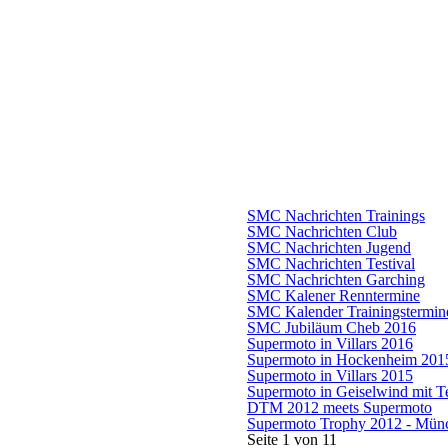
SMC Nachrichten Trainings
SMC Nachrichten Club
SMC Nachrichten Jugend
SMC Nachrichten Testival
SMC Nachrichten Garching
SMC Kalener Renntermine
SMC Kalender Trainingstermin
SMC Jubiläum Cheb 2016
Supermoto in Villars 2016
Supermoto in Hockenheim 201
Supermoto in Villars 2015
Supermoto in Geiselwind mit Te
DTM 2012 meets Supermoto
Supermoto Trophy 2012 - Münc
Seite 1 von 11