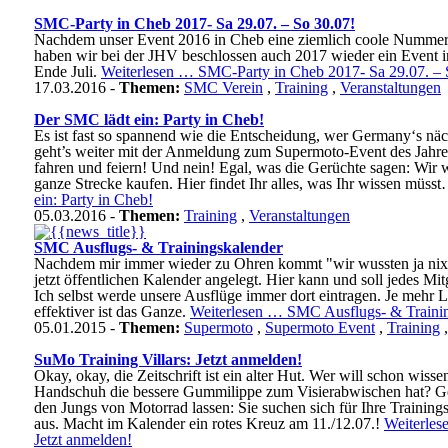
SMC-Party in Cheb 2017- Sa 29.07. – So 30.07!
Nachdem unser Event 2016 in Cheb eine ziemlich coole Nummer w
haben wir bei der JHV beschlossen auch 2017 wieder ein Event 
Ende Juli.
Weiterlesen …
SMC-Party in Cheb 2017- Sa 29.07. – 
17.03.2016 -
Themen:
SMC Verein
,
Training
,
Veranstaltungen
Der SMC lädt ein: Party in Cheb!
Es ist fast so spannend wie die Entscheidung, wer Germany‘s nä
geht’s weiter mit der Anmeldung zum Supermoto-Event des Jahres
fahren und feiern! Und nein! Egal, was die Gerüchte sagen: Wir w
ganze Strecke kaufen. Hier findet Ihr alles, was Ihr wissen müs
ein: Party in Cheb!
05.03.2016 -
Themen:
Training
,
Veranstaltungen
}}
SMC Ausflugs- & Trainingskalender
Nachdem mir immer wieder zu Ohren kommt "wir wussten ja nix 
jetzt öffentlichen Kalender angelegt. Hier kann und soll jedes Mit
Ich selbst werde unsere Ausflüge immer dort eintragen. Je mehr 
effektiver ist das Ganze.
Weiterlesen …
SMC Ausflugs- & Traini
05.01.2015 -
Themen:
Supermoto
,
Supermoto Event
,
Training
SuMo Training Villars: Jetzt anmelden!
Okay, okay, die Zeitschrift ist ein alter Hut. Wer will schon wiss
Handschuh die bessere Gummilippe zum Visierabwischen hat? G
den Jungs von Motorrad lassen: Sie suchen sich für Ihre Training
aus. Macht im Kalender ein rotes Kreuz am 11./12.07.!
Weiterle
Jetzt anmelden!