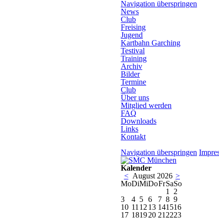
Navigation überspringen
News
Club
Freising
Jugend
Kartbahn Garching
Testival
Training
Archiv
Bilder
Termine
Club
Über uns
Mitglied werden
FAQ
Downloads
Links
Kontakt
Navigation überspringen
Impre
Kalender
<
August 2026
>
Mo
Di
Mi
Do
Fr
Sa
So
1
2
3
4
5
6
7
8
9
10
11
12
13
14
15
16
17
18
19
20
21
22
23