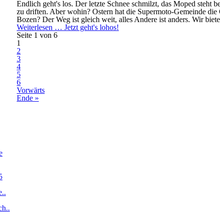
Endlich geht's los. Der letzte Schnee schmilzt, das Moped steht bere
zu driften. Aber wohin? Ostern hat die Supermoto-Gemeinde die
Bozen? Der Weg ist gleich weit, alles Andere ist anders. Wir biete
Weiterlesen …
Jetzt geht's lohos!
Seite 1 von 6
1
2
3
4
5
6
Vorwärts
Ende »
e
5
..
h..