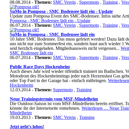
08.08.2014 -
Themen:
SMC Verein
,
Supermoto
,
Training
,
Vera
SuMo in Pomposa - SMC Bodensee lädt ein - Update
Update zum Pomposa Event des SMC-Bodensee. Infos siehe Arti
Pomposa - SMC Bodensee lädt ein - Update
06.07.2014 -
Themen:
SMC Verein
,
Supermoto
,
Training
,
Vera
SuMo in Pomposa - SMC Bodensee lädt ein
10 Jahre SMC Bodensee. Das muss gefeiert werden! Dazu lädt de
uns nicht nur zum Sommerfest ein, sondern haut auch wieder 1 
seid herzlich eingeladen. Mitgliedsausweis nicht vergessen...
Wei
SMC Bodensee lädt ein
06.07.2014 -
Themen:
SMC Verein
,
Supermoto
,
Training
,
Vera
Public Race Days Hockenheim
Auch dieses Jahr wird wieder öffentlich trainiert im Badischen. V
Motodrom des Hockenheimrings jeder nach Herzenslust Gas geb
oder Top Fuel in der Garage hat - einfach mitbringen.
Weiterles
Hockenheim
12.03.2014 -
Themen:
Supermoto
,
Training
Neue Trainingstermin vom MSF-Mindelheim
Die Outdoor-Saison ist vom MSF-Mindelheim bereits eröffnet. Te
könnte ihr der Internetseite entnehmen.
Weiterlesen …
Neue Trai
Mindelheim
19.03.2013 -
Themen:
SMC Verein
,
Training
Jetzt geht's lohos!